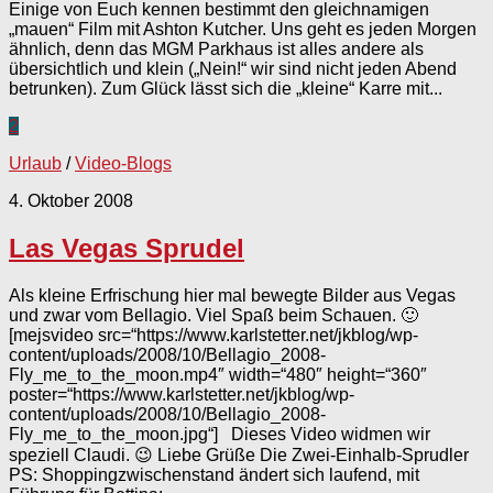
Einige von Euch kennen bestimmt den gleichnamigen
„mauen“ Film mit Ashton Kutcher. Uns geht es jeden Morgen
ähnlich, denn das MGM Parkhaus ist alles andere als
übersichtlich und klein („Nein!“ wir sind nicht jeden Abend
betrunken). Zum Glück lässt sich die „kleine“ Karre mit...
2
Urlaub
/
Video-Blogs
4. Oktober 2008
Las Vegas Sprudel
Als kleine Erfrischung hier mal bewegte Bilder aus Vegas
und zwar vom Bellagio. Viel Spaß beim Schauen. 🙂
[mejsvideo src=“https://www.karlstetter.net/jkblog/wp-
content/uploads/2008/10/Bellagio_2008-
Fly_me_to_the_moon.mp4″ width=“480″ height=“360″
poster=“https://www.karlstetter.net/jkblog/wp-
content/uploads/2008/10/Bellagio_2008-
Fly_me_to_the_moon.jpg“] Dieses Video widmen wir
speziell Claudi. 😉 Liebe Grüße Die Zwei-Einhalb-Sprudler
PS: Shoppingzwischenstand ändert sich laufend, mit