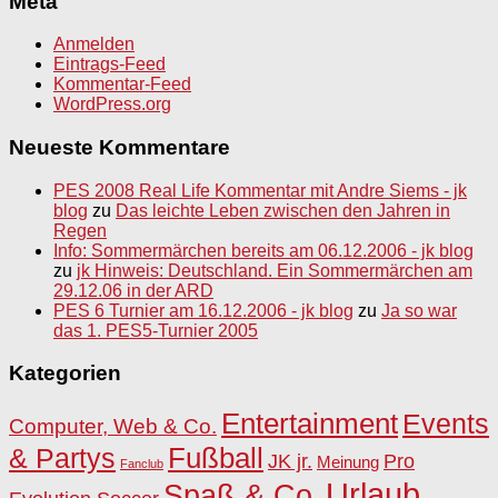
Meta
Anmelden
Eintrags-Feed
Kommentar-Feed
WordPress.org
Neueste Kommentare
PES 2008 Real Life Kommentar mit Andre Siems - jk
blog
zu
Das leichte Leben zwischen den Jahren in
Regen
Info: Sommermärchen bereits am 06.12.2006 - jk blog
zu
jk Hinweis: Deutschland. Ein Sommermärchen am
29.12.06 in der ARD
PES 6 Turnier am 16.12.2006 - jk blog
zu
Ja so war
das 1. PES5-Turnier 2005
Kategorien
Entertainment
Events
Computer, Web & Co.
Fußball
& Partys
JK jr.
Pro
Meinung
Fanclub
Urlaub
Spaß & Co.