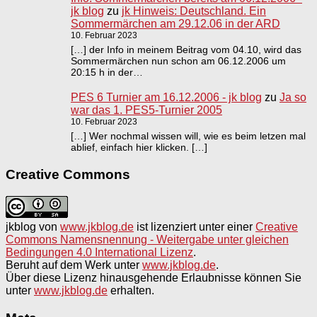
jk blog
zu
jk Hinweis: Deutschland. Ein
Sommermärchen am 29.12.06 in der ARD
10. Februar 2023
[…] der Info in meinem Beitrag vom 04.10, wird das
Sommermärchen nun schon am 06.12.2006 um
20:15 h in der…
PES 6 Turnier am 16.12.2006 - jk blog
zu
Ja so
war das 1. PES5-Turnier 2005
10. Februar 2023
[…] Wer nochmal wissen will, wie es beim letzen mal
ablief, einfach hier klicken. […]
Creative Commons
jkblog
von
www.jkblog.de
ist lizenziert unter einer
Creative
Commons Namensnennung - Weitergabe unter gleichen
Bedingungen 4.0 International Lizenz
.
Beruht auf dem Werk unter
www.jkblog.de
.
Über diese Lizenz hinausgehende Erlaubnisse können Sie
unter
www.jkblog.de
erhalten.