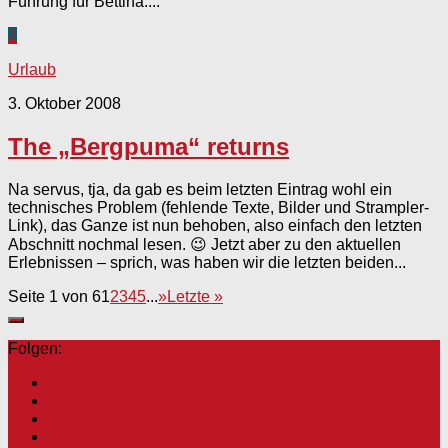
Führung für Bettina:...
2
Urlaub
3. Oktober 2008
The „Bergpuma“ returns
Na servus, tja, da gab es beim letzten Eintrag wohl ein
technisches Problem (fehlende Texte, Bilder und Strampler-
Link), das Ganze ist nun behoben, also einfach den letzten
Abschnitt nochmal lesen. 😉 Jetzt aber zu den aktuellen
Erlebnissen – sprich, was haben wir die letzten beiden...
Seite 1 von 6
1
2
3
4
5
...
»
Letzte »
Folgen: