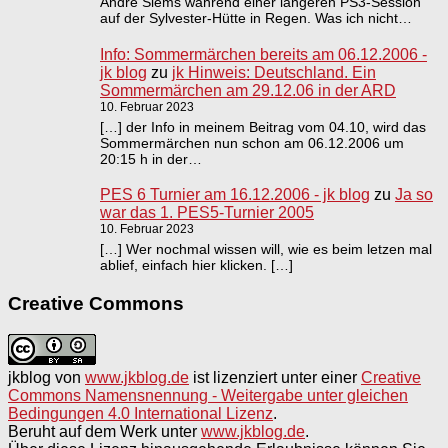
Andre Siems während einer längeren PS3-Session
auf der Sylvester-Hütte in Regen. Was ich nicht…
Info: Sommermärchen bereits am 06.12.2006 -
jk blog
zu
jk Hinweis: Deutschland. Ein
Sommermärchen am 29.12.06 in der ARD
10. Februar 2023
[…] der Info in meinem Beitrag vom 04.10, wird das
Sommermärchen nun schon am 06.12.2006 um
20:15 h in der…
PES 6 Turnier am 16.12.2006 - jk blog
zu
Ja so
war das 1. PES5-Turnier 2005
10. Februar 2023
[…] Wer nochmal wissen will, wie es beim letzen mal
ablief, einfach hier klicken. […]
Creative Commons
jkblog
von
www.jkblog.de
ist lizenziert unter einer
Creative
Commons Namensnennung - Weitergabe unter gleichen
Bedingungen 4.0 International Lizenz
.
Beruht auf dem Werk unter
www.jkblog.de
.