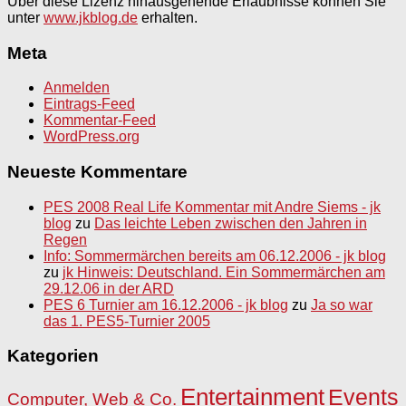
Über diese Lizenz hinausgehende Erlaubnisse können Sie
unter
www.jkblog.de
erhalten.
Meta
Anmelden
Eintrags-Feed
Kommentar-Feed
WordPress.org
Neueste Kommentare
PES 2008 Real Life Kommentar mit Andre Siems - jk
blog
zu
Das leichte Leben zwischen den Jahren in
Regen
Info: Sommermärchen bereits am 06.12.2006 - jk blog
zu
jk Hinweis: Deutschland. Ein Sommermärchen am
29.12.06 in der ARD
PES 6 Turnier am 16.12.2006 - jk blog
zu
Ja so war
das 1. PES5-Turnier 2005
Kategorien
Entertainment
Events
Computer, Web & Co.