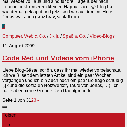
mal wieder voll aus und sind für drei Tage rüber nach
London, inkl. unserem kleinen Happy-Face. 😉 Flug hat
wunderbar geklappt und jetzt sind wir auf dem ins Hotel.
Jonas war auch ganz brav, schläft nun...
3
Computer, Web & Co.
/
JK jr.
/
Spaß & Co.
/
Video-Blogs
11. August 2009
Code Red und Videos vom iPhone
Liebe Blog-Gäste, schön, dass ihr mal wieder vorbeischaut.
Ich weiß, seit dem letzten Artikel sind ein paar Wochen
vergangen und ich bin auch noch ein paar Beiträge schuldig
(„jk und die sozialen Netzwerke“, Taufe von Jonas, …). Ich
hatte aber meine Gründe.Den Hauptgrund für...
Seite 1 von 3
1
2
3
»
Folgen: