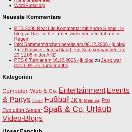
Kommentar-Feed
WordPress.org
Neueste Kommentare
PES 2008 Real Life Kommentar mit Andre Siems - jk
blog
zu
Das leichte Leben zwischen den Jahren in
Regen
Info: Sommermärchen bereits am 06.12.2006 - jk blog
zu
jk Hinweis: Deutschland. Ein Sommermärchen am
29.12.06 in der ARD
PES 6 Turnier am 16.12.2006 - jk blog
zu
Ja so war
das 1. PES5-Turnier 2005
Kategorien
Entertainment
Events
Computer, Web & Co.
Fußball
& Partys
JK jr.
Pro
Meinung
Fanclub
Urlaub
Spaß & Co.
Evolution Soccer
Video-Blogs
Unser Fanclub