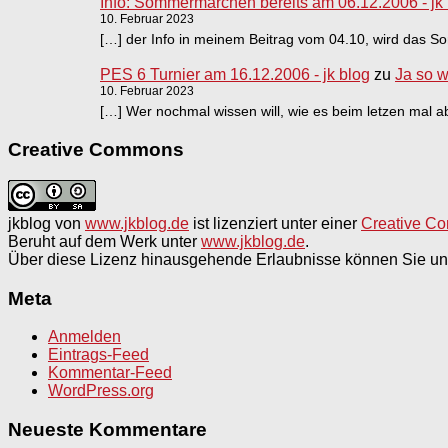
Info: Sommermärchen bereits am 06.12.2006 - jk
10. Februar 2023
[…] der Info in meinem Beitrag vom 04.10, wird das
PES 6 Turnier am 16.12.2006 - jk blog
zu
Ja so w
10. Februar 2023
[…] Wer nochmal wissen will, wie es beim letzen mal abl
Creative Commons
jkblog
von
www.jkblog.de
ist lizenziert unter einer
Creative Co
Beruht auf dem Werk unter
www.jkblog.de
.
Über diese Lizenz hinausgehende Erlaubnisse können Sie un
Meta
Anmelden
Eintrags-Feed
Kommentar-Feed
WordPress.org
Neueste Kommentare