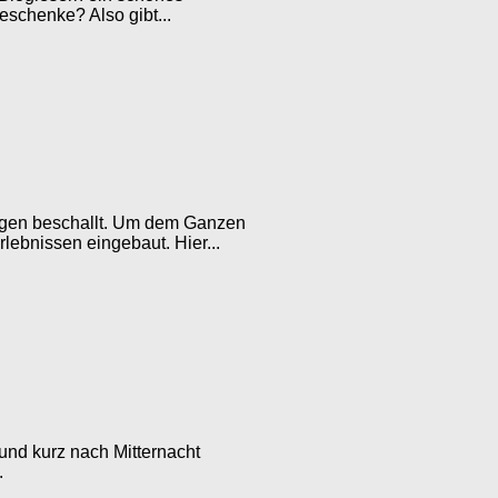
schenke? Also gibt...
ängen beschallt. Um dem Ganzen
ebnissen eingebaut. Hier...
nd kurz nach Mitternacht
.