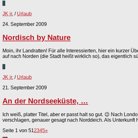
2
JK jr.
/
Urlaub
24. September 2009
Nordisch by Nature
Moin, ihr Landratten! Für alle Interessierten, hier ein kurzer
auf nach Norden (die Stadt heißt wirklich so), das eigentlich s
0
JK jr.
/
Urlaub
21. September 2009
An der Nordseeküste, …
Ich weiß, platter Titel, aber er passt halt so gut. 😉 Nach L
verschlagen, genauer gesagt nach Norddeich. Als Unterkunft ha
Seite 1 von 5
1
2
3
4
5
»