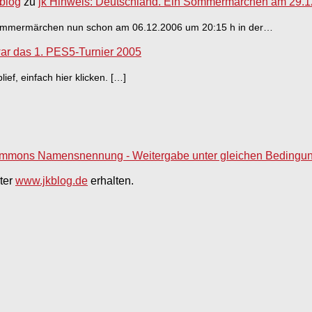
 blog
zu
jk Hinweis: Deutschland. Ein Sommermärchen am 29.1
 Sommermärchen nun schon am 06.12.2006 um 20:15 h in der…
ar das 1. PES5-Turnier 2005
ief, einfach hier klicken. […]
mmons Namensnennung - Weitergabe unter gleichen Bedingunge
ter
www.jkblog.de
erhalten.