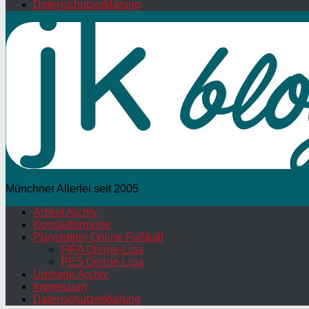
Datenschutzerklärung
Münchner Allerlei seit 2005
Artikel Archiv
Kontaktformular
Playstation Online Fußball
FIFA Online-Liga
PES Online-Liga
Umfrage Archiv
Impressum
Datenschutzerklärung