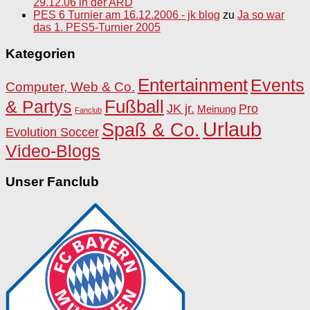
29.12.06 in der ARD
PES 6 Turnier am 16.12.2006 - jk blog
zu
Ja so war
das 1. PES5-Turnier 2005
Kategorien
Entertainment
Events
Computer, Web & Co.
Fußball
& Partys
JK jr.
Pro
Meinung
Fanclub
Urlaub
Spaß & Co.
Evolution Soccer
Video-Blogs
Unser Fanclub