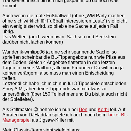
Transfertechnisch bin ich mal gespannt, ob da noch was
kommt.
Auch wenn die reale Fußballwelt (ohne „WM Party machen
ohne sich wirklich für Fußball interessieren Leute“) vielleicht
ein wenig trister wird, so blieb eine Sache auf jeden Fall
übrig.
Das Wetten. (auch wenn bwin, Sachsen und Beckstein
darüber nicht lachen können)
War der jk-wmtipp06 ja eine sehr spannende Sache, so
sprießen scheinbar die BL-Tippangebote nun wie Pilze aus
dem Boden. Gleich 4 Angebote flatterten in den letzten
Tagen in meine Mailbox, alle von Freunden. Da will man ja
keinen verärgern, also muss man einen Entscheidung
treffen.
Letztendlich habe ich mich nun für 3 Tippspiele entschieden.
Sorry A.M., aber deine Tipprunde war mir etwas zu
unpersönlich (über 150 Teilnehmer und Du bist ja auch nicht
der Spielleiter).
Als Stiffmaster 😉 nehme ich nun bei
Ben
und
Korbi
teil. Auf
Anraten von DJHaddan spiele ich auch noch beim
kicker BL-
Managerspiel
als Jigsaw-Killer mit.
Mein Classic-Team sieht wiefolgt aus: